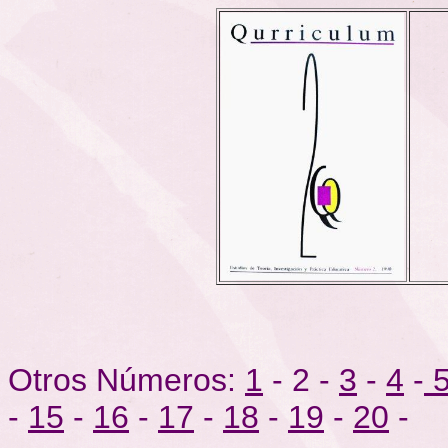
Otros Números:
1
- 2 -
3
-
4
-
-
15
-
16
-
17
-
18
-
19
-
20
-